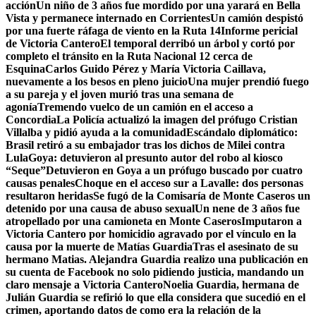
acción
Un niño de 3 años fue mordido por una yarará en Bella
Vista y permanece internado en Corrientes
Un camión despistó
por una fuerte ráfaga de viento en la Ruta 14
Informe pericial
de Victoria Cantero
El temporal derribó un árbol y cortó por
completo el tránsito en la Ruta Nacional 12 cerca de
Esquina
Carlos Guido Pérez y María Victoria Caillava,
nuevamente a los besos en pleno juicio
Una mujer prendió fuego
a su pareja y el joven murió tras una semana de
agonía
Tremendo vuelco de un camión en el acceso a
Concordia
La Policía actualizó la imagen del prófugo Cristian
Villalba y pidió ayuda a la comunidad
Escándalo diplomático:
Brasil retiró a su embajador tras los dichos de Milei contra
Lula
Goya: detuvieron al presunto autor del robo al kiosco
“Seque”
Detuvieron en Goya a un prófugo buscado por cuatro
causas penales
Choque en el acceso sur a Lavalle: dos personas
resultaron heridas
Se fugó de la Comisaría de Monte Caseros un
detenido por una causa de abuso sexual
Un nene de 3 años fue
atropellado por una camioneta en Monte Caseros
Imputaron a
Victoria Cantero por homicidio agravado por el vínculo en la
causa por la muerte de Matías Guardia
Tras el asesinato de su
hermano Matias. Alejandra Guardia realizo una publicación en
su cuenta de Facebook no solo pidiendo justicia, mandando un
claro mensaje a Victoria Cantero
Noelia Guardia, hermana de
Julián Guardia se refirió lo que ella considera que sucedió en el
crimen, aportando datos de como era la relación de la