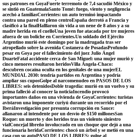
sus patrones en Goya
Fuerte terremoto de 7,4 sacudió México y
se sintió en Guatemala
Santo Tomé: fuego, viento y negligencia
acechó a familias
Corrientes: un auto terminó impactando
contra una pared en pleno centro
España derrotó a Francia y
clasificó a la final
Halllaron sin vida a un nene de 8 años y a su
madre herida en el cuello
Una joven fue atacada por tre mujeres
afuera de un boliche en Corrientes.
Un soldado del Ejército
Argentino murió este domingo por la madrugada tras ser
atropellado sobre la avenida Costanera de Posadas
Profundo
pesar en Goya por el fallecimiento del juez Julio Ángel
Duarte
Fatal accidente cerca de San Miguel: una mujer murió y
cinco menores resultaron heridos
Villa Ángela-Chaco:
descubren cocaína oculta en los genitales de una mujer
EL
MUNDIAL 2030: tendría partidos en Argentina y podría
ampliar sus cupos
Golpe al narcomenudeo en PASOS DE LOS
LIBRES: seis detenidos
Doble tragedia: murió en un vuelvo y su
prima falleció al conocer la noticia
Incendio provocó
importantes daños en una vivienda de Goya
Corrientes: turistas
avistaron una imponente curiyú durante un recorrido por el
Iberá
Investigación por presunta corrupción en Sauce:
allanaron al intendente por un desvío de $150 millones
San
Roque: un muerto y dos heridos tras un violento siniestro
vial
Concejal libreño involucrado en un choque que dejó a una
funcionaria herida
Corrientes: chocó un árbol y se metió en una
casa con su auto
PASO DE LOS LIBRES: golpe al