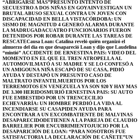
“ABRIGARSE MAS”
PRESUNTO INTENTO DE
SECUESTRO A DOS NIÑAS EN GOYA
INVESTIGAN UN
BRUTAL ABUSO SEXUAL CONTRA UN JOVEN CON
DISCAPACIDAD EN BELLA VISTA
CÓRDOBA: UN
SISMO DE MAGNITUD 4 GENERÓ ALARMA DURANTE
LA MADRUGADA
CUATRO FUNCIONARIOS FUERON
DETENIDOS POR ROBAR DURANTE LAS TAREAS DE
RESCATE
Causa Loan: Catalina reveló quién organizó el
almuerzo del día en que desapareció Loan y dijo que Laudelina
“mintió”
ACCIDENTE DE ERNESTINA PAIS: VIDEO DEL
MOMENTO EN EL QUE EL TREN ATROPELLA AL
AUTOMOVIL
MATÓ A SU MADRE Y SE LO CONFESÓ A
UN AMIGO
UNA NIÑA ESCAPÓ DE SU CASA, PIDIÓ
AYUDA Y DESTAPÓ UN PRESUNTO CASO DE
MALTRATO INFANTIL
MUERTOS POR LOS
TERREMOTOS EN VENEZUELA YA SON 920 Y HAY MAS
DE 3.300 HERIDOS
MURIÓ ERNESTINA PAIS: SU AUTO
FUE EMBESTIDO POR UN TREN
CECILIO
ECHEVARRÍA: UN HOMBRE PERDIÓ LA VIDA AL
INCENDIARSE SU CASA
PIDEN AYUDA PARA
ENCONTRAR A UN EXCOMBATIENTE DE MALVINAS
DESAPARECIDO
DETIENEN A LA PAREJA DE CLAUDIO
BARRELIER POR ENCUBRIMIENTO
JUICIO POR LA
DESAPARICIÓN DE LOAN: “PARA NOSOTROS FUE
SATISFACTORIA LA DECLARACIÓN DE CAÑETE”
UN