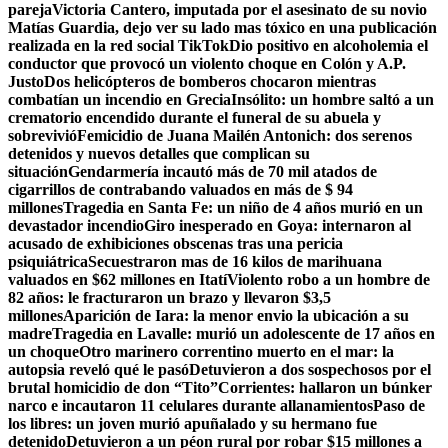
pareja
Victoria Cantero, imputada por el asesinato de su novio
Matías Guardia, dejo ver su lado mas tóxico en una publicación
realizada en la red social TikTok
Dio positivo en alcoholemia el
conductor que provocó un violento choque en Colón y A.P.
Justo
Dos helicópteros de bomberos chocaron mientras
combatían un incendio en Grecia
Insólito: un hombre saltó a un
crematorio encendido durante el funeral de su abuela y
sobrevivió
Femicidio de Juana Mailén Antonich: dos serenos
detenidos y nuevos detalles que complican su
situación
Gendarmería incautó más de 70 mil atados de
cigarrillos de contrabando valuados en más de $ 94
millones
Tragedia en Santa Fe: un niño de 4 años murió en un
devastador incendio
Giro inesperado en Goya: internaron al
acusado de exhibiciones obscenas tras una pericia
psiquiátrica
Secuestraron mas de 16 kilos de marihuana
valuados en $62 millones en Itatí
Violento robo a un hombre de
82 años: le fracturaron un brazo y llevaron $3,5
millones
Aparición de Iara: la menor envio la ubicación a su
madre
Tragedia en Lavalle: murió un adolescente de 17 años en
un choque
Otro marinero correntino muerto en el mar: la
autopsia reveló qué le pasó
Detuvieron a dos sospechosos por el
brutal homicidio de don “Tito”
Corrientes: hallaron un búnker
narco e incautaron 11 celulares durante allanamientos
Paso de
los libres: un joven murió apuñalado y su hermano fue
detenido
Detuvieron a un péon rural por robar $15 millones a