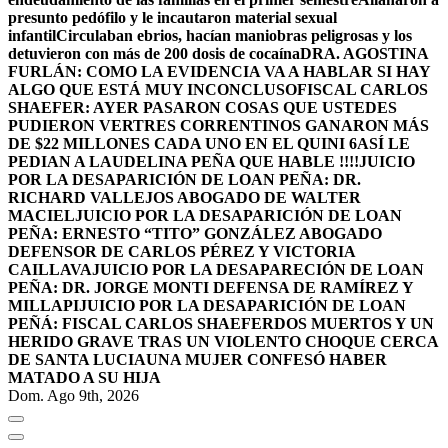
presunto pedófilo y le incautaron material sexual
infantil
Circulaban ebrios, hacían maniobras peligrosas y los
detuvieron con más de 200 dosis de cocaína
DRA. AGOSTINA
FURLÁN: COMO LA EVIDENCIA VA A HABLAR SI HAY
ALGO QUE ESTÁ MUY INCONCLUSO
FISCAL CARLOS
SHAEFER: AYER PASARON COSAS QUE USTEDES
PUDIERON VER
TRES CORRENTINOS GANARON MÁS
DE $22 MILLONES CADA UNO EN EL QUINI 6
ASÍ LE
PEDIAN A LAUDELINA PEÑA QUE HABLE !!!!
JUICIO
POR LA DESAPARICIÓN DE LOAN PEÑA: DR.
RICHARD VALLEJOS ABOGADO DE WALTER
MACIEL
JUICIO POR LA DESAPARICIÓN DE LOAN
PEÑA: ERNESTO “TITO” GONZÁLEZ ABOGADO
DEFENSOR DE CARLOS PÉREZ Y VICTORIA
CAILLAVA
JUICIO POR LA DESAPARECIÓN DE LOAN
PEÑA: DR. JORGE MONTI DEFENSA DE RAMÍREZ Y
MILLAPI
JUICIO POR LA DESAPARICIÓN DE LOAN
PEÑÁ: FISCAL CARLOS SHAEFER
DOS MUERTOS Y UN
HERIDO GRAVE TRAS UN VIOLENTO CHOQUE CERCA
DE SANTA LUCIA
UNA MUJER CONFESÓ HABER
MATADO A SU HIJA
Dom. Ago 9th, 2026