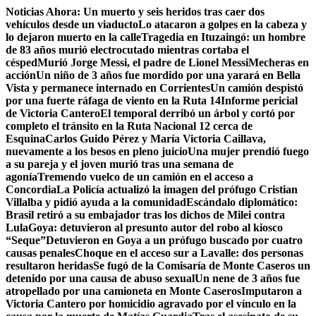
Saltar
Noticias Ahora:
Un muerto y seis heridos tras caer dos
al
vehículos desde un viaducto
Lo atacaron a golpes en la cabeza y
contenido
lo dejaron muerto en la calle
Tragedia en Ituzaingó: un hombre
de 83 años murió electrocutado mientras cortaba el
césped
Murió Jorge Messi, el padre de Lionel Messi
Mecheras en
acción
Un niño de 3 años fue mordido por una yarará en Bella
Vista y permanece internado en Corrientes
Un camión despistó
por una fuerte ráfaga de viento en la Ruta 14
Informe pericial
de Victoria Cantero
El temporal derribó un árbol y cortó por
completo el tránsito en la Ruta Nacional 12 cerca de
Esquina
Carlos Guido Pérez y María Victoria Caillava,
nuevamente a los besos en pleno juicio
Una mujer prendió fuego
a su pareja y el joven murió tras una semana de
agonía
Tremendo vuelco de un camión en el acceso a
Concordia
La Policía actualizó la imagen del prófugo Cristian
Villalba y pidió ayuda a la comunidad
Escándalo diplomático:
Brasil retiró a su embajador tras los dichos de Milei contra
Lula
Goya: detuvieron al presunto autor del robo al kiosco
“Seque”
Detuvieron en Goya a un prófugo buscado por cuatro
causas penales
Choque en el acceso sur a Lavalle: dos personas
resultaron heridas
Se fugó de la Comisaría de Monte Caseros un
detenido por una causa de abuso sexual
Un nene de 3 años fue
atropellado por una camioneta en Monte Caseros
Imputaron a
Victoria Cantero por homicidio agravado por el vínculo en la