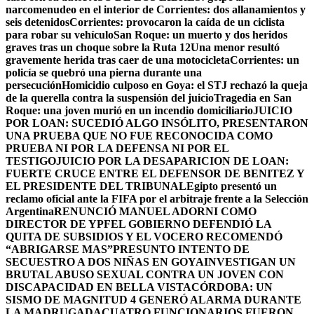
narcomenudeo en el interior de Corrientes: dos allanamientos y
seis detenidos
Corrientes: provocaron la caída de un ciclista
para robar su vehículo
San Roque: un muerto y dos heridos
graves tras un choque sobre la Ruta 12
Una menor resultó
gravemente herida tras caer de una motocicleta
Corrientes: un
policía se quebró una pierna durante una
persecución
Homicidio culposo en Goya: el STJ rechazó la queja
de la querella contra la suspensión del juicio
Tragedia en San
Roque: una joven murió en un incendio domiciliario
JUICIO
POR LOAN: SUCEDIÓ ALGO INSÓLITO, PRESENTARON
UNA PRUEBA QUE NO FUE RECONOCIDA COMO
PRUEBA NI POR LA DEFENSA NI POR EL
TESTIGO
JUICIO POR LA DESAPARICION DE LOAN:
FUERTE CRUCE ENTRE EL DEFENSOR DE BENITEZ Y
EL PRESIDENTE DEL TRIBUNAL
Egipto presentó un
reclamo oficial ante la FIFA por el arbitraje frente a la Selección
Argentina
RENUNCIÓ MANUEL ADORNI COMO
DIRECTOR DE YPF
EL GOBIERNO DEFENDIÓ LA
QUITA DE SUBSIDIOS Y EL VOCERO RECOMENDÓ
“ABRIGARSE MAS”
PRESUNTO INTENTO DE
SECUESTRO A DOS NIÑAS EN GOYA
INVESTIGAN UN
BRUTAL ABUSO SEXUAL CONTRA UN JOVEN CON
DISCAPACIDAD EN BELLA VISTA
CÓRDOBA: UN
SISMO DE MAGNITUD 4 GENERÓ ALARMA DURANTE
LA MADRUGADA
CUATRO FUNCIONARIOS FUERON