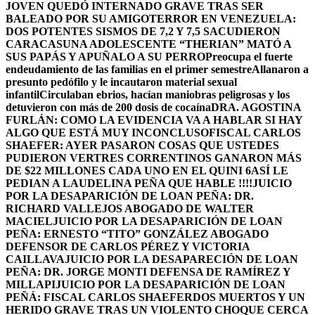
JOVEN QUEDÓ INTERNADO GRAVE TRAS SER
BALEADO POR SU AMIGO
TERROR EN VENEZUELA:
DOS POTENTES SISMOS DE 7,2 Y 7,5 SACUDIERON
CARACAS
UNA ADOLESCENTE “THERIAN” MATÓ A
SUS PAPÁS Y APUÑALO A SU PERRO
Preocupa el fuerte
endeudamiento de las familias en el primer semestre
Allanaron a
presunto pedófilo y le incautaron material sexual
infantil
Circulaban ebrios, hacían maniobras peligrosas y los
detuvieron con más de 200 dosis de cocaína
DRA. AGOSTINA
FURLÁN: COMO LA EVIDENCIA VA A HABLAR SI HAY
ALGO QUE ESTÁ MUY INCONCLUSO
FISCAL CARLOS
SHAEFER: AYER PASARON COSAS QUE USTEDES
PUDIERON VER
TRES CORRENTINOS GANARON MÁS
DE $22 MILLONES CADA UNO EN EL QUINI 6
ASÍ LE
PEDIAN A LAUDELINA PEÑA QUE HABLE !!!!
JUICIO
POR LA DESAPARICIÓN DE LOAN PEÑA: DR.
RICHARD VALLEJOS ABOGADO DE WALTER
MACIEL
JUICIO POR LA DESAPARICIÓN DE LOAN
PEÑA: ERNESTO “TITO” GONZÁLEZ ABOGADO
DEFENSOR DE CARLOS PÉREZ Y VICTORIA
CAILLAVA
JUICIO POR LA DESAPARECIÓN DE LOAN
PEÑA: DR. JORGE MONTI DEFENSA DE RAMÍREZ Y
MILLAPI
JUICIO POR LA DESAPARICIÓN DE LOAN
PEÑÁ: FISCAL CARLOS SHAEFER
DOS MUERTOS Y UN
HERIDO GRAVE TRAS UN VIOLENTO CHOQUE CERCA