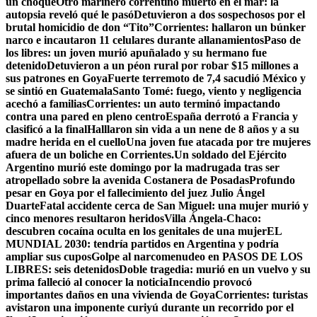
un choque
Otro marinero correntino muerto en el mar: la
autopsia reveló qué le pasó
Detuvieron a dos sospechosos por el
brutal homicidio de don “Tito”
Corrientes: hallaron un búnker
narco e incautaron 11 celulares durante allanamientos
Paso de
los libres: un joven murió apuñalado y su hermano fue
detenido
Detuvieron a un péon rural por robar $15 millones a
sus patrones en Goya
Fuerte terremoto de 7,4 sacudió México y
se sintió en Guatemala
Santo Tomé: fuego, viento y negligencia
acechó a familias
Corrientes: un auto terminó impactando
contra una pared en pleno centro
España derrotó a Francia y
clasificó a la final
Halllaron sin vida a un nene de 8 años y a su
madre herida en el cuello
Una joven fue atacada por tre mujeres
afuera de un boliche en Corrientes.
Un soldado del Ejército
Argentino murió este domingo por la madrugada tras ser
atropellado sobre la avenida Costanera de Posadas
Profundo
pesar en Goya por el fallecimiento del juez Julio Ángel
Duarte
Fatal accidente cerca de San Miguel: una mujer murió y
cinco menores resultaron heridos
Villa Ángela-Chaco:
descubren cocaína oculta en los genitales de una mujer
EL
MUNDIAL 2030: tendría partidos en Argentina y podría
ampliar sus cupos
Golpe al narcomenudeo en PASOS DE LOS
LIBRES: seis detenidos
Doble tragedia: murió en un vuelvo y su
prima falleció al conocer la noticia
Incendio provocó
importantes daños en una vivienda de Goya
Corrientes: turistas
avistaron una imponente curiyú durante un recorrido por el