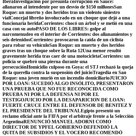
Iberá
Investigación por presunta corrupción en Sauce:
allanaron al intendente por un desvío de $150 millones
San
Roque: un muerto y dos heridos tras un violento siniestro
vial
Concejal libreño involucrado en un choque que dejó a una
funcionaria herida
Corrientes: chocó un árbol y se metió en una
casa con su auto
PASO DE LOS LIBRES: golpe al
narcomenudeo en el interior de Corrientes: dos allanamientos y
seis detenidos
Corrientes: provocaron la caída de un ciclista
para robar su vehículo
San Roque: un muerto y dos heridos
graves tras un choque sobre la Ruta 12
Una menor resultó
gravemente herida tras caer de una motocicleta
Corrientes: un
policía se quebró una pierna durante una
persecución
Homicidio culposo en Goya: el STJ rechazó la queja
de la querella contra la suspensión del juicio
Tragedia en San
Roque: una joven murió en un incendio domiciliario
JUICIO
POR LOAN: SUCEDIÓ ALGO INSÓLITO, PRESENTARON
UNA PRUEBA QUE NO FUE RECONOCIDA COMO
PRUEBA NI POR LA DEFENSA NI POR EL
TESTIGO
JUICIO POR LA DESAPARICION DE LOAN:
FUERTE CRUCE ENTRE EL DEFENSOR DE BENITEZ Y
EL PRESIDENTE DEL TRIBUNAL
Egipto presentó un
reclamo oficial ante la FIFA por el arbitraje frente a la Selección
Argentina
RENUNCIÓ MANUEL ADORNI COMO
DIRECTOR DE YPF
EL GOBIERNO DEFENDIÓ LA
QUITA DE SUBSIDIOS Y EL VOCERO RECOMENDÓ