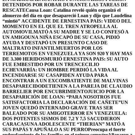
DETENIDOS POR ROBAR DURANTE LAS TAREAS DE
RESCATE
Causa Loan: Catalina reveló quién organizó el
almuerzo del día en que desapareció Loan y dijo que Laudelina
“mintió”
ACCIDENTE DE ERNESTINA PAIS: VIDEO DEL
MOMENTO EN EL QUE EL TREN ATROPELLA AL
AUTOMOVIL
MATÓ A SU MADRE Y SE LO CONFESÓ A
UN AMIGO
UNA NIÑA ESCAPÓ DE SU CASA, PIDIÓ
AYUDA Y DESTAPÓ UN PRESUNTO CASO DE
MALTRATO INFANTIL
MUERTOS POR LOS
TERREMOTOS EN VENEZUELA YA SON 920 Y HAY MAS
DE 3.300 HERIDOS
MURIÓ ERNESTINA PAIS: SU AUTO
FUE EMBESTIDO POR UN TREN
CECILIO
ECHEVARRÍA: UN HOMBRE PERDIÓ LA VIDA AL
INCENDIARSE SU CASA
PIDEN AYUDA PARA
ENCONTRAR A UN EXCOMBATIENTE DE MALVINAS
DESAPARECIDO
DETIENEN A LA PAREJA DE CLAUDIO
BARRELIER POR ENCUBRIMIENTO
JUICIO POR LA
DESAPARICIÓN DE LOAN: “PARA NOSOTROS FUE
SATISFACTORIA LA DECLARACIÓN DE CAÑETE”
UN
JOVEN QUEDÓ INTERNADO GRAVE TRAS SER
BALEADO POR SU AMIGO
TERROR EN VENEZUELA:
DOS POTENTES SISMOS DE 7,2 Y 7,5 SACUDIERON
CARACAS
UNA ADOLESCENTE “THERIAN” MATÓ A
SUS PAPÁS Y APUÑALO A SU PERRO
Preocupa el fuerte
endeudamiento de las familias en el primer semestre
Allanaron a