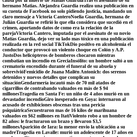
causa por la muerte de Matías Guardia
Tras el asesinato de su
hermano Matias. Alejandra Guardia realizo una publicación en
su cuenta de Facebook no solo pidiendo justicia, mandando un
claro mensaje a Victoria Cantero
Noelia Guardia, hermana de
Julián Guardia se refirió lo que ella considera que sucedió en el
crimen, aportando datos de como era la relación de la
pareja
Victoria Cantero, imputada por el asesinato de su novio
Matías Guardia, dejo ver su lado mas tóxico en una publicación
realizada en la red social TikTok
Dio positivo en alcoholemia el
conductor que provocó un violento choque en Colón y A.P.
Justo
Dos helicópteros de bomberos chocaron mientras
combatían un incendio en Grecia
Insólito: un hombre saltó a un
crematorio encendido durante el funeral de su abuela y
sobrevivió
Femicidio de Juana Mailén Antonich: dos serenos
detenidos y nuevos detalles que complican su
situación
Gendarmería incautó más de 70 mil atados de
cigarrillos de contrabando valuados en más de $ 94
millones
Tragedia en Santa Fe: un niño de 4 años murió en un
devastador incendio
Giro inesperado en Goya: internaron al
acusado de exhibiciones obscenas tras una pericia
psiquiátrica
Secuestraron mas de 16 kilos de marihuana
valuados en $62 millones en Itatí
Violento robo a un hombre de
82 años: le fracturaron un brazo y llevaron $3,5
millones
Aparición de Iara: la menor envio la ubicación a su
madre
Tragedia en Lavalle: murió un adolescente de 17 años en