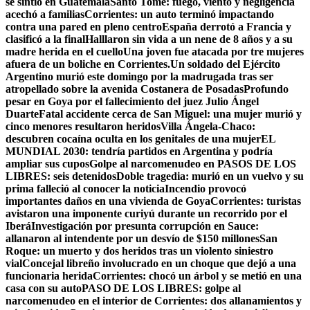
se sintió en Guatemala
Santo Tomé: fuego, viento y negligencia
acechó a familias
Corrientes: un auto terminó impactando
contra una pared en pleno centro
España derrotó a Francia y
clasificó a la final
Halllaron sin vida a un nene de 8 años y a su
madre herida en el cuello
Una joven fue atacada por tre mujeres
afuera de un boliche en Corrientes.
Un soldado del Ejército
Argentino murió este domingo por la madrugada tras ser
atropellado sobre la avenida Costanera de Posadas
Profundo
pesar en Goya por el fallecimiento del juez Julio Ángel
Duarte
Fatal accidente cerca de San Miguel: una mujer murió y
cinco menores resultaron heridos
Villa Ángela-Chaco:
descubren cocaína oculta en los genitales de una mujer
EL
MUNDIAL 2030: tendría partidos en Argentina y podría
ampliar sus cupos
Golpe al narcomenudeo en PASOS DE LOS
LIBRES: seis detenidos
Doble tragedia: murió en un vuelvo y su
prima falleció al conocer la noticia
Incendio provocó
importantes daños en una vivienda de Goya
Corrientes: turistas
avistaron una imponente curiyú durante un recorrido por el
Iberá
Investigación por presunta corrupción en Sauce:
allanaron al intendente por un desvío de $150 millones
San
Roque: un muerto y dos heridos tras un violento siniestro
vial
Concejal libreño involucrado en un choque que dejó a una
funcionaria herida
Corrientes: chocó un árbol y se metió en una
casa con su auto
PASO DE LOS LIBRES: golpe al
narcomenudeo en el interior de Corrientes: dos allanamientos y