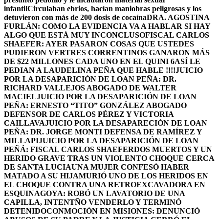
infantil
Circulaban ebrios, hacían maniobras peligrosas y los
detuvieron con más de 200 dosis de cocaína
DRA. AGOSTINA
FURLÁN: COMO LA EVIDENCIA VA A HABLAR SI HAY
ALGO QUE ESTÁ MUY INCONCLUSO
FISCAL CARLOS
SHAEFER: AYER PASARON COSAS QUE USTEDES
PUDIERON VER
TRES CORRENTINOS GANARON MÁS
DE $22 MILLONES CADA UNO EN EL QUINI 6
ASÍ LE
PEDIAN A LAUDELINA PEÑA QUE HABLE !!!!
JUICIO
POR LA DESAPARICIÓN DE LOAN PEÑA: DR.
RICHARD VALLEJOS ABOGADO DE WALTER
MACIEL
JUICIO POR LA DESAPARICIÓN DE LOAN
PEÑA: ERNESTO “TITO” GONZÁLEZ ABOGADO
DEFENSOR DE CARLOS PÉREZ Y VICTORIA
CAILLAVA
JUICIO POR LA DESAPARECIÓN DE LOAN
PEÑA: DR. JORGE MONTI DEFENSA DE RAMÍREZ Y
MILLAPI
JUICIO POR LA DESAPARICIÓN DE LOAN
PEÑÁ: FISCAL CARLOS SHAEFER
DOS MUERTOS Y UN
HERIDO GRAVE TRAS UN VIOLENTO CHOQUE CERCA
DE SANTA LUCIA
UNA MUJER CONFESÓ HABER
MATADO A SU HIJA
MURIÓ UNO DE LOS HERIDOS EN
EL CHOQUE CONTRA UNA RETROEXCAVADORA EN
ESQUINA
GOYA: ROBÓ UN LAVATORIO DE UNA
CAPILLA, INTENTÑO VENDERLO Y TERMINÓ
DETENIDO
CONMOCIÓN EN MISIONES: DENUNCIÓ