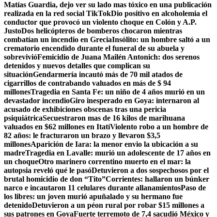
Matías Guardia, dejo ver su lado mas tóxico en una publicación
realizada en la red social TikTok
Dio positivo en alcoholemia el
conductor que provocó un violento choque en Colón y A.P.
Justo
Dos helicópteros de bomberos chocaron mientras
combatían un incendio en Grecia
Insólito: un hombre saltó a un
crematorio encendido durante el funeral de su abuela y
sobrevivió
Femicidio de Juana Mailén Antonich: dos serenos
detenidos y nuevos detalles que complican su
situación
Gendarmería incautó más de 70 mil atados de
cigarrillos de contrabando valuados en más de $ 94
millones
Tragedia en Santa Fe: un niño de 4 años murió en un
devastador incendio
Giro inesperado en Goya: internaron al
acusado de exhibiciones obscenas tras una pericia
psiquiátrica
Secuestraron mas de 16 kilos de marihuana
valuados en $62 millones en Itatí
Violento robo a un hombre de
82 años: le fracturaron un brazo y llevaron $3,5
millones
Aparición de Iara: la menor envio la ubicación a su
madre
Tragedia en Lavalle: murió un adolescente de 17 años en
un choque
Otro marinero correntino muerto en el mar: la
autopsia reveló qué le pasó
Detuvieron a dos sospechosos por el
brutal homicidio de don “Tito”
Corrientes: hallaron un búnker
narco e incautaron 11 celulares durante allanamientos
Paso de
los libres: un joven murió apuñalado y su hermano fue
detenido
Detuvieron a un péon rural por robar $15 millones a
sus patrones en Goya
Fuerte terremoto de 7,4 sacudió México y