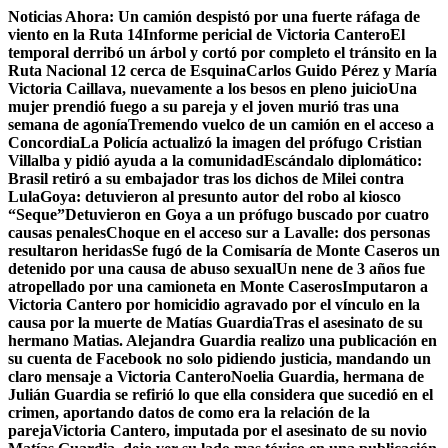
Saltar
Noticias Ahora:
Un camión despistó por una fuerte ráfaga de
al
viento en la Ruta 14
Informe pericial de Victoria Cantero
El
contenido
temporal derribó un árbol y cortó por completo el tránsito en la
Ruta Nacional 12 cerca de Esquina
Carlos Guido Pérez y María
Victoria Caillava, nuevamente a los besos en pleno juicio
Una
mujer prendió fuego a su pareja y el joven murió tras una
semana de agonía
Tremendo vuelco de un camión en el acceso a
Concordia
La Policía actualizó la imagen del prófugo Cristian
Villalba y pidió ayuda a la comunidad
Escándalo diplomático:
Brasil retiró a su embajador tras los dichos de Milei contra
Lula
Goya: detuvieron al presunto autor del robo al kiosco
“Seque”
Detuvieron en Goya a un prófugo buscado por cuatro
causas penales
Choque en el acceso sur a Lavalle: dos personas
resultaron heridas
Se fugó de la Comisaría de Monte Caseros un
detenido por una causa de abuso sexual
Un nene de 3 años fue
atropellado por una camioneta en Monte Caseros
Imputaron a
Victoria Cantero por homicidio agravado por el vínculo en la
causa por la muerte de Matías Guardia
Tras el asesinato de su
hermano Matias. Alejandra Guardia realizo una publicación en
su cuenta de Facebook no solo pidiendo justicia, mandando un
claro mensaje a Victoria Cantero
Noelia Guardia, hermana de
Julián Guardia se refirió lo que ella considera que sucedió en el
crimen, aportando datos de como era la relación de la
pareja
Victoria Cantero, imputada por el asesinato de su novio