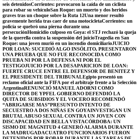
seis detenidos
Corrientes: provocaron la caída de un ciclista
para robar su vehículo
San Roque: un muerto y dos heridos
graves tras un choque sobre la Ruta 12
Una menor resultó
gravemente herida tras caer de una motocicleta
Corrientes: un
policía se quebró una pierna durante una
persecución
Homicidio culposo en Goya: el STJ rechazó la queja
de la querella contra la suspensión del juicio
Tragedia en San
Roque: una joven murió en un incendio domiciliario
JUICIO
POR LOAN: SUCEDIÓ ALGO INSÓLITO, PRESENTARON
UNA PRUEBA QUE NO FUE RECONOCIDA COMO
PRUEBA NI POR LA DEFENSA NI POR EL
TESTIGO
JUICIO POR LA DESAPARICION DE LOAN:
FUERTE CRUCE ENTRE EL DEFENSOR DE BENITEZ Y
EL PRESIDENTE DEL TRIBUNAL
Egipto presentó un
reclamo oficial ante la FIFA por el arbitraje frente a la Selección
Argentina
RENUNCIÓ MANUEL ADORNI COMO
DIRECTOR DE YPF
EL GOBIERNO DEFENDIÓ LA
QUITA DE SUBSIDIOS Y EL VOCERO RECOMENDÓ
“ABRIGARSE MAS”
PRESUNTO INTENTO DE
SECUESTRO A DOS NIÑAS EN GOYA
INVESTIGAN UN
BRUTAL ABUSO SEXUAL CONTRA UN JOVEN CON
DISCAPACIDAD EN BELLA VISTA
CÓRDOBA: UN
SISMO DE MAGNITUD 4 GENERÓ ALARMA DURANTE
LA MADRUGADA
CUATRO FUNCIONARIOS FUERON
DETENIDOS POR ROBAR DURANTE LAS TAREAS DE