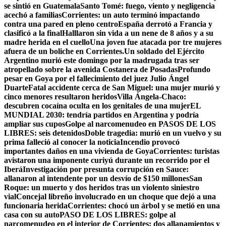
se sintió en Guatemala
Santo Tomé: fuego, viento y negligencia
acechó a familias
Corrientes: un auto terminó impactando
contra una pared en pleno centro
España derrotó a Francia y
clasificó a la final
Halllaron sin vida a un nene de 8 años y a su
madre herida en el cuello
Una joven fue atacada por tre mujeres
afuera de un boliche en Corrientes.
Un soldado del Ejército
Argentino murió este domingo por la madrugada tras ser
atropellado sobre la avenida Costanera de Posadas
Profundo
pesar en Goya por el fallecimiento del juez Julio Ángel
Duarte
Fatal accidente cerca de San Miguel: una mujer murió y
cinco menores resultaron heridos
Villa Ángela-Chaco:
descubren cocaína oculta en los genitales de una mujer
EL
MUNDIAL 2030: tendría partidos en Argentina y podría
ampliar sus cupos
Golpe al narcomenudeo en PASOS DE LOS
LIBRES: seis detenidos
Doble tragedia: murió en un vuelvo y su
prima falleció al conocer la noticia
Incendio provocó
importantes daños en una vivienda de Goya
Corrientes: turistas
avistaron una imponente curiyú durante un recorrido por el
Iberá
Investigación por presunta corrupción en Sauce:
allanaron al intendente por un desvío de $150 millones
San
Roque: un muerto y dos heridos tras un violento siniestro
vial
Concejal libreño involucrado en un choque que dejó a una
funcionaria herida
Corrientes: chocó un árbol y se metió en una
casa con su auto
PASO DE LOS LIBRES: golpe al
narcomenudeo en el interior de Corrientes: dos allanamientos y