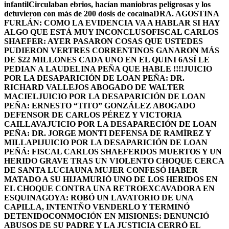
infantil
Circulaban ebrios, hacían maniobras peligrosas y los
detuvieron con más de 200 dosis de cocaína
DRA. AGOSTINA
FURLÁN: COMO LA EVIDENCIA VA A HABLAR SI HAY
ALGO QUE ESTÁ MUY INCONCLUSO
FISCAL CARLOS
SHAEFER: AYER PASARON COSAS QUE USTEDES
PUDIERON VER
TRES CORRENTINOS GANARON MÁS
DE $22 MILLONES CADA UNO EN EL QUINI 6
ASÍ LE
PEDIAN A LAUDELINA PEÑA QUE HABLE !!!!
JUICIO
POR LA DESAPARICIÓN DE LOAN PEÑA: DR.
RICHARD VALLEJOS ABOGADO DE WALTER
MACIEL
JUICIO POR LA DESAPARICIÓN DE LOAN
PEÑA: ERNESTO “TITO” GONZÁLEZ ABOGADO
DEFENSOR DE CARLOS PÉREZ Y VICTORIA
CAILLAVA
JUICIO POR LA DESAPARECIÓN DE LOAN
PEÑA: DR. JORGE MONTI DEFENSA DE RAMÍREZ Y
MILLAPI
JUICIO POR LA DESAPARICIÓN DE LOAN
PEÑÁ: FISCAL CARLOS SHAEFER
DOS MUERTOS Y UN
HERIDO GRAVE TRAS UN VIOLENTO CHOQUE CERCA
DE SANTA LUCIA
UNA MUJER CONFESÓ HABER
MATADO A SU HIJA
MURIÓ UNO DE LOS HERIDOS EN
EL CHOQUE CONTRA UNA RETROEXCAVADORA EN
ESQUINA
GOYA: ROBÓ UN LAVATORIO DE UNA
CAPILLA, INTENTÑO VENDERLO Y TERMINÓ
DETENIDO
CONMOCIÓN EN MISIONES: DENUNCIÓ
ABUSOS DE SU PADRE Y LA JUSTICIA CERRÓ EL