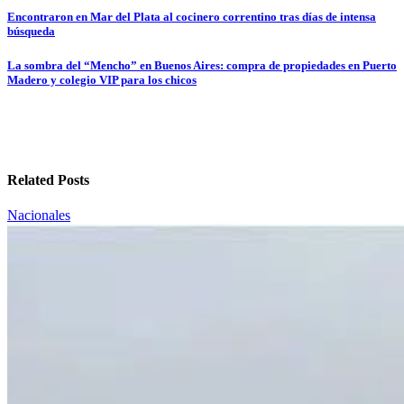
Navegación
Encontraron en Mar del Plata al cocinero correntino tras días de intensa
búsqueda
de
entradas
La sombra del “Mencho” en Buenos Aires: compra de propiedades en Puerto
Madero y colegio VIP para los chicos
Related Posts
Nacionales