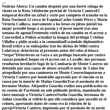
Noticias Ahora:
Un camión despistó por una fuerte ráfaga de
viento en la Ruta 14
Informe pericial de Victoria Cantero
El
temporal derribó un árbol y cortó por completo el tránsito en la
Ruta Nacional 12 cerca de Esquina
Carlos Guido Pérez y María
Victoria Caillava, nuevamente a los besos en pleno juicio
Una
mujer prendió fuego a su pareja y el joven murió tras una
semana de agonía
Tremendo vuelco de un camión en el acceso a
Concordia
La Policía actualizó la imagen del prófugo Cristian
Villalba y pidió ayuda a la comunidad
Escándalo diplomático:
Brasil retiró a su embajador tras los dichos de Milei contra
Lula
Goya: detuvieron al presunto autor del robo al kiosco
“Seque”
Detuvieron en Goya a un prófugo buscado por cuatro
causas penales
Choque en el acceso sur a Lavalle: dos personas
resultaron heridas
Se fugó de la Comisaría de Monte Caseros un
detenido por una causa de abuso sexual
Un nene de 3 años fue
atropellado por una camioneta en Monte Caseros
Imputaron a
Victoria Cantero por homicidio agravado por el vínculo en la
causa por la muerte de Matías Guardia
Tras el asesinato de su
hermano Matias. Alejandra Guardia realizo una publicación en
su cuenta de Facebook no solo pidiendo justicia, mandando un
claro mensaje a Victoria Cantero
Noelia Guardia, hermana de
Julián Guardia se refirió lo que ella considera que sucedió en el
crimen, aportando datos de como era la relación de la
pareja
Victoria Cantero, imputada por el asesinato de su novio