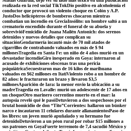
Matías Guardia, dejo ver su lado mas tóxico en una publicación
realizada en la red social TikTok
Dio positivo en alcoholemia el
conductor que provocó un violento choque en Colón y A.P.
Justo
Dos helicópteros de bomberos chocaron mientras
combatían un incendio en Grecia
Insólito: un hombre saltó a un
crematorio encendido durante el funeral de su abuela y
sobrevivió
Femicidio de Juana Mailén Antonich: dos serenos
detenidos y nuevos detalles que complican su
situación
Gendarmería incautó más de 70 mil atados de
cigarrillos de contrabando valuados en más de $ 94
millones
Tragedia en Santa Fe: un niño de 4 años murió en un
devastador incendio
Giro inesperado en Goya: internaron al
acusado de exhibiciones obscenas tras una pericia
psiquiátrica
Secuestraron mas de 16 kilos de marihuana
valuados en $62 millones en Itatí
Violento robo a un hombre de
82 años: le fracturaron un brazo y llevaron $3,5
millones
Aparición de Iara: la menor envio la ubicación a su
madre
Tragedia en Lavalle: murió un adolescente de 17 años en
un choque
Otro marinero correntino muerto en el mar: la
autopsia reveló qué le pasó
Detuvieron a dos sospechosos por el
brutal homicidio de don “Tito”
Corrientes: hallaron un búnker
narco e incautaron 11 celulares durante allanamientos
Paso de
los libres: un joven murió apuñalado y su hermano fue
detenido
Detuvieron a un péon rural por robar $15 millones a
sus patrones en Goya
Fuerte terremoto de 7,4 sacudió México y