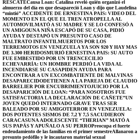
RESCATE
Causa Loan: Catalina reveló quién organizó el
almuerzo del día en que desapareció Loan y dijo que Laudelina
“mintió”
ACCIDENTE DE ERNESTINA PAIS: VIDEO DEL
MOMENTO EN EL QUE EL TREN ATROPELLA AL
AUTOMOVIL
MATÓ A SU MADRE Y SE LO CONFESÓ A
UN AMIGO
UNA NIÑA ESCAPÓ DE SU CASA, PIDIÓ
AYUDA Y DESTAPÓ UN PRESUNTO CASO DE
MALTRATO INFANTIL
MUERTOS POR LOS
TERREMOTOS EN VENEZUELA YA SON 920 Y HAY MAS
DE 3.300 HERIDOS
MURIÓ ERNESTINA PAIS: SU AUTO
FUE EMBESTIDO POR UN TREN
CECILIO
ECHEVARRÍA: UN HOMBRE PERDIÓ LA VIDA AL
INCENDIARSE SU CASA
PIDEN AYUDA PARA
ENCONTRAR A UN EXCOMBATIENTE DE MALVINAS
DESAPARECIDO
DETIENEN A LA PAREJA DE CLAUDIO
BARRELIER POR ENCUBRIMIENTO
JUICIO POR LA
DESAPARICIÓN DE LOAN: “PARA NOSOTROS FUE
SATISFACTORIA LA DECLARACIÓN DE CAÑETE”
UN
JOVEN QUEDÓ INTERNADO GRAVE TRAS SER
BALEADO POR SU AMIGO
TERROR EN VENEZUELA:
DOS POTENTES SISMOS DE 7,2 Y 7,5 SACUDIERON
CARACAS
UNA ADOLESCENTE “THERIAN” MATÓ A
SUS PAPÁS Y APUÑALO A SU PERRO
Preocupa el fuerte
endeudamiento de las familias en el primer semestre
Allanaron a
presunto pedófilo y le incautaron material sexual