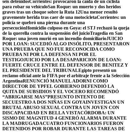
seis detenidos
Corrientes: provocaron la caída de un ciclista
para robar su vehículo
San Roque: un muerto y dos heridos
graves tras un choque sobre la Ruta 12
Una menor resultó
gravemente herida tras caer de una motocicleta
Corrientes: un
policía se quebró una pierna durante una
persecución
Homicidio culposo en Goya: el STJ rechazó la queja
de la querella contra la suspensión del juicio
Tragedia en San
Roque: una joven murió en un incendio domiciliario
JUICIO
POR LOAN: SUCEDIÓ ALGO INSÓLITO, PRESENTARON
UNA PRUEBA QUE NO FUE RECONOCIDA COMO
PRUEBA NI POR LA DEFENSA NI POR EL
TESTIGO
JUICIO POR LA DESAPARICION DE LOAN:
FUERTE CRUCE ENTRE EL DEFENSOR DE BENITEZ Y
EL PRESIDENTE DEL TRIBUNAL
Egipto presentó un
reclamo oficial ante la FIFA por el arbitraje frente a la Selección
Argentina
RENUNCIÓ MANUEL ADORNI COMO
DIRECTOR DE YPF
EL GOBIERNO DEFENDIÓ LA
QUITA DE SUBSIDIOS Y EL VOCERO RECOMENDÓ
“ABRIGARSE MAS”
PRESUNTO INTENTO DE
SECUESTRO A DOS NIÑAS EN GOYA
INVESTIGAN UN
BRUTAL ABUSO SEXUAL CONTRA UN JOVEN CON
DISCAPACIDAD EN BELLA VISTA
CÓRDOBA: UN
SISMO DE MAGNITUD 4 GENERÓ ALARMA DURANTE
LA MADRUGADA
CUATRO FUNCIONARIOS FUERON
DETENIDOS POR ROBAR DURANTE LAS TAREAS DE