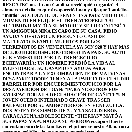
RESCATE
Causa Loan: Catalina reveló quién organizó el
almuerzo del día en que desapareció Loan y dijo que Laudelina
“mintió”
ACCIDENTE DE ERNESTINA PAIS: VIDEO DEL
MOMENTO EN EL QUE EL TREN ATROPELLA AL
AUTOMOVIL
MATÓ A SU MADRE Y SE LO CONFESÓ A
UN AMIGO
UNA NIÑA ESCAPÓ DE SU CASA, PIDIÓ
AYUDA Y DESTAPÓ UN PRESUNTO CASO DE
MALTRATO INFANTIL
MUERTOS POR LOS
TERREMOTOS EN VENEZUELA YA SON 920 Y HAY MAS
DE 3.300 HERIDOS
MURIÓ ERNESTINA PAIS: SU AUTO
FUE EMBESTIDO POR UN TREN
CECILIO
ECHEVARRÍA: UN HOMBRE PERDIÓ LA VIDA AL
INCENDIARSE SU CASA
PIDEN AYUDA PARA
ENCONTRAR A UN EXCOMBATIENTE DE MALVINAS
DESAPARECIDO
DETIENEN A LA PAREJA DE CLAUDIO
BARRELIER POR ENCUBRIMIENTO
JUICIO POR LA
DESAPARICIÓN DE LOAN: “PARA NOSOTROS FUE
SATISFACTORIA LA DECLARACIÓN DE CAÑETE”
UN
JOVEN QUEDÓ INTERNADO GRAVE TRAS SER
BALEADO POR SU AMIGO
TERROR EN VENEZUELA:
DOS POTENTES SISMOS DE 7,2 Y 7,5 SACUDIERON
CARACAS
UNA ADOLESCENTE “THERIAN” MATÓ A
SUS PAPÁS Y APUÑALO A SU PERRO
Preocupa el fuerte
endeudamiento de las familias en el primer semestre
Allanaron a
presunto pedófilo y le incautaron material sexual