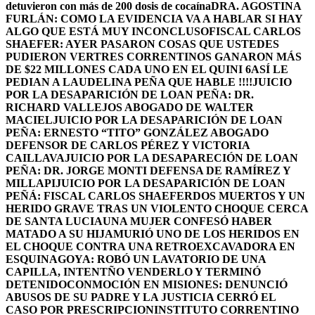
detuvieron con más de 200 dosis de cocaína
DRA. AGOSTINA
FURLÁN: COMO LA EVIDENCIA VA A HABLAR SI HAY
ALGO QUE ESTÁ MUY INCONCLUSO
FISCAL CARLOS
SHAEFER: AYER PASARON COSAS QUE USTEDES
PUDIERON VER
TRES CORRENTINOS GANARON MÁS
DE $22 MILLONES CADA UNO EN EL QUINI 6
ASÍ LE
PEDIAN A LAUDELINA PEÑA QUE HABLE !!!!
JUICIO
POR LA DESAPARICIÓN DE LOAN PEÑA: DR.
RICHARD VALLEJOS ABOGADO DE WALTER
MACIEL
JUICIO POR LA DESAPARICIÓN DE LOAN
PEÑA: ERNESTO “TITO” GONZÁLEZ ABOGADO
DEFENSOR DE CARLOS PÉREZ Y VICTORIA
CAILLAVA
JUICIO POR LA DESAPARECIÓN DE LOAN
PEÑA: DR. JORGE MONTI DEFENSA DE RAMÍREZ Y
MILLAPI
JUICIO POR LA DESAPARICIÓN DE LOAN
PEÑÁ: FISCAL CARLOS SHAEFER
DOS MUERTOS Y UN
HERIDO GRAVE TRAS UN VIOLENTO CHOQUE CERCA
DE SANTA LUCIA
UNA MUJER CONFESÓ HABER
MATADO A SU HIJA
MURIÓ UNO DE LOS HERIDOS EN
EL CHOQUE CONTRA UNA RETROEXCAVADORA EN
ESQUINA
GOYA: ROBÓ UN LAVATORIO DE UNA
CAPILLA, INTENTÑO VENDERLO Y TERMINÓ
DETENIDO
CONMOCIÓN EN MISIONES: DENUNCIÓ
ABUSOS DE SU PADRE Y LA JUSTICIA CERRÓ EL
CASO POR PRESCRIPCION
INSTITUTO CORRENTINO