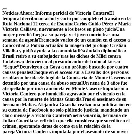
Noticias Ahora:
Informe pericial de Victoria Cantero
El
temporal derribó un árbol y cortó por completo el tránsito en la
Ruta Nacional 12 cerca de Esquina
Carlos Guido Pérez y María
Victoria Caillava, nuevamente a los besos en pleno juicio
Una
mujer prendió fuego a su pareja y el joven murió tras una
semana de agonía
Tremendo vuelco de un camión en el acceso a
Concordia
La Policía actualizó la imagen del prófugo Cristian
Villalba y pidió ayuda a la comunidad
Escándalo diplomático:
Brasil retiró a su embajador tras los dichos de Milei contra
Lula
Goya: detuvieron al presunto autor del robo al kiosco
“Seque”
Detuvieron en Goya a un prófugo buscado por cuatro
causas penales
Choque en el acceso sur a Lavalle: dos personas
resultaron heridas
Se fugó de la Comisaría de Monte Caseros un
detenido por una causa de abuso sexual
Un nene de 3 años fue
atropellado por una camioneta en Monte Caseros
Imputaron a
Victoria Cantero por homicidio agravado por el vínculo en la
causa por la muerte de Matías Guardia
Tras el asesinato de su
hermano Matias. Alejandra Guardia realizo una publicación en
su cuenta de Facebook no solo pidiendo justicia, mandando un
claro mensaje a Victoria Cantero
Noelia Guardia, hermana de
Julián Guardia se refirió lo que ella considera que sucedió en el
crimen, aportando datos de como era la relación de la
pareja
Victoria Cantero, imputada por el asesinato de su novio