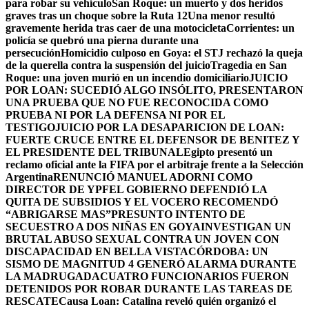
para robar su vehículo
San Roque: un muerto y dos heridos
graves tras un choque sobre la Ruta 12
Una menor resultó
gravemente herida tras caer de una motocicleta
Corrientes: un
policía se quebró una pierna durante una
persecución
Homicidio culposo en Goya: el STJ rechazó la queja
de la querella contra la suspensión del juicio
Tragedia en San
Roque: una joven murió en un incendio domiciliario
JUICIO
POR LOAN: SUCEDIÓ ALGO INSÓLITO, PRESENTARON
UNA PRUEBA QUE NO FUE RECONOCIDA COMO
PRUEBA NI POR LA DEFENSA NI POR EL
TESTIGO
JUICIO POR LA DESAPARICION DE LOAN:
FUERTE CRUCE ENTRE EL DEFENSOR DE BENITEZ Y
EL PRESIDENTE DEL TRIBUNAL
Egipto presentó un
reclamo oficial ante la FIFA por el arbitraje frente a la Selección
Argentina
RENUNCIÓ MANUEL ADORNI COMO
DIRECTOR DE YPF
EL GOBIERNO DEFENDIÓ LA
QUITA DE SUBSIDIOS Y EL VOCERO RECOMENDÓ
“ABRIGARSE MAS”
PRESUNTO INTENTO DE
SECUESTRO A DOS NIÑAS EN GOYA
INVESTIGAN UN
BRUTAL ABUSO SEXUAL CONTRA UN JOVEN CON
DISCAPACIDAD EN BELLA VISTA
CÓRDOBA: UN
SISMO DE MAGNITUD 4 GENERÓ ALARMA DURANTE
LA MADRUGADA
CUATRO FUNCIONARIOS FUERON
DETENIDOS POR ROBAR DURANTE LAS TAREAS DE
RESCATE
Causa Loan: Catalina reveló quién organizó el