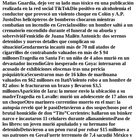
Matías Guardia, dejo ver su lado mas tóxico en una publicación
realizada en la red social TikTok
Dio positivo en alcoholemia el
conductor que provocó un violento choque en Colón y A.P.
Justo
Dos helicópteros de bomberos chocaron mientras
combatían un incendio en Grecia
Insólito: un hombre saltó a un
crematorio encendido durante el funeral de su abuela y
sobrevivió
Femicidio de Juana Mailén Antonich: dos serenos
detenidos y nuevos detalles que complican su
situación
Gendarmería incautó más de 70 mil atados de
cigarrillos de contrabando valuados en más de $ 94
millones
Tragedia en Santa Fe: un niño de 4 años murió en un
devastador incendio
Giro inesperado en Goya: internaron al
acusado de exhibiciones obscenas tras una pericia
psiquiátrica
Secuestraron mas de 16 kilos de marihuana
valuados en $62 millones en Itatí
Violento robo a un hombre de
82 años: le fracturaron un brazo y llevaron $3,5
millones
Aparición de Iara: la menor envio la ubicación a su
madre
Tragedia en Lavalle: murió un adolescente de 17 años en
un choque
Otro marinero correntino muerto en el mar: la
autopsia reveló qué le pasó
Detuvieron a dos sospechosos por el
brutal homicidio de don “Tito”
Corrientes: hallaron un búnker
narco e incautaron 11 celulares durante allanamientos
Paso de
los libres: un joven murió apuñalado y su hermano fue
detenido
Detuvieron a un péon rural por robar $15 millones a
sus patrones en Goya
Fuerte terremoto de 7,4 sacudió México y