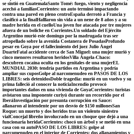
se sintió en Guatemala
Santo Tomé: fuego, viento y negligencia
acechó a familias
Corrientes: un auto terminó impactando
contra una pared en pleno centro
España derrotó a Francia y
clasificó a la final
Halllaron sin vida a un nene de 8 años y a su
madre herida en el cuello
Una joven fue atacada por tre mujeres
afuera de un boliche en Corrientes.
Un soldado del Ejército
Argentino murió este domingo por la madrugada tras ser
atropellado sobre la avenida Costanera de Posadas
Profundo
pesar en Goya por el fallecimiento del juez Julio Ángel
Duarte
Fatal accidente cerca de San Miguel: una mujer murió y
cinco menores resultaron heridos
Villa Ángela-Chaco:
descubren cocaína oculta en los genitales de una mujer
EL
MUNDIAL 2030: tendría partidos en Argentina y podría
ampliar sus cupos
Golpe al narcomenudeo en PASOS DE LOS
LIBRES: seis detenidos
Doble tragedia: murió en un vuelvo y su
prima falleció al conocer la noticia
Incendio provocó
importantes daños en una vivienda de Goya
Corrientes: turistas
avistaron una imponente curiyú durante un recorrido por el
Iberá
Investigación por presunta corrupción en Sauce:
allanaron al intendente por un desvío de $150 millones
San
Roque: un muerto y dos heridos tras un violento siniestro
vial
Concejal libreño involucrado en un choque que dejó a una
funcionaria herida
Corrientes: chocó un árbol y se metió en una
casa con su auto
PASO DE LOS LIBRES: golpe al
narcomenudeo en el interior de Corrientes: dos allanamientos y