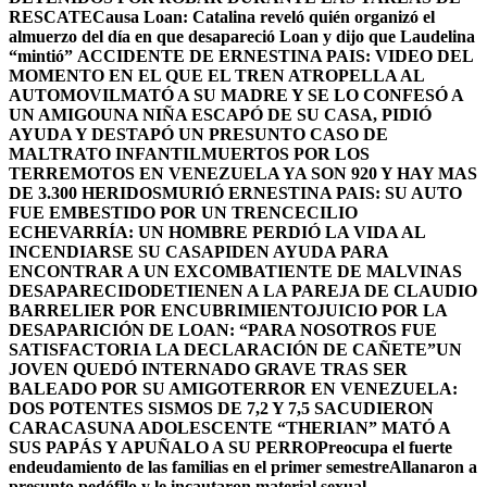
RESCATE
Causa Loan: Catalina reveló quién organizó el
almuerzo del día en que desapareció Loan y dijo que Laudelina
“mintió”
ACCIDENTE DE ERNESTINA PAIS: VIDEO DEL
MOMENTO EN EL QUE EL TREN ATROPELLA AL
AUTOMOVIL
MATÓ A SU MADRE Y SE LO CONFESÓ A
UN AMIGO
UNA NIÑA ESCAPÓ DE SU CASA, PIDIÓ
AYUDA Y DESTAPÓ UN PRESUNTO CASO DE
MALTRATO INFANTIL
MUERTOS POR LOS
TERREMOTOS EN VENEZUELA YA SON 920 Y HAY MAS
DE 3.300 HERIDOS
MURIÓ ERNESTINA PAIS: SU AUTO
FUE EMBESTIDO POR UN TREN
CECILIO
ECHEVARRÍA: UN HOMBRE PERDIÓ LA VIDA AL
INCENDIARSE SU CASA
PIDEN AYUDA PARA
ENCONTRAR A UN EXCOMBATIENTE DE MALVINAS
DESAPARECIDO
DETIENEN A LA PAREJA DE CLAUDIO
BARRELIER POR ENCUBRIMIENTO
JUICIO POR LA
DESAPARICIÓN DE LOAN: “PARA NOSOTROS FUE
SATISFACTORIA LA DECLARACIÓN DE CAÑETE”
UN
JOVEN QUEDÓ INTERNADO GRAVE TRAS SER
BALEADO POR SU AMIGO
TERROR EN VENEZUELA:
DOS POTENTES SISMOS DE 7,2 Y 7,5 SACUDIERON
CARACAS
UNA ADOLESCENTE “THERIAN” MATÓ A
SUS PAPÁS Y APUÑALO A SU PERRO
Preocupa el fuerte
endeudamiento de las familias en el primer semestre
Allanaron a
presunto pedófilo y le incautaron material sexual