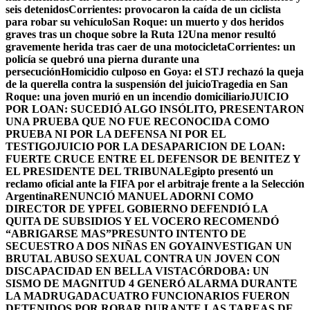
seis detenidos
Corrientes: provocaron la caída de un ciclista
para robar su vehículo
San Roque: un muerto y dos heridos
graves tras un choque sobre la Ruta 12
Una menor resultó
gravemente herida tras caer de una motocicleta
Corrientes: un
policía se quebró una pierna durante una
persecución
Homicidio culposo en Goya: el STJ rechazó la queja
de la querella contra la suspensión del juicio
Tragedia en San
Roque: una joven murió en un incendio domiciliario
JUICIO
POR LOAN: SUCEDIÓ ALGO INSÓLITO, PRESENTARON
UNA PRUEBA QUE NO FUE RECONOCIDA COMO
PRUEBA NI POR LA DEFENSA NI POR EL
TESTIGO
JUICIO POR LA DESAPARICION DE LOAN:
FUERTE CRUCE ENTRE EL DEFENSOR DE BENITEZ Y
EL PRESIDENTE DEL TRIBUNAL
Egipto presentó un
reclamo oficial ante la FIFA por el arbitraje frente a la Selección
Argentina
RENUNCIÓ MANUEL ADORNI COMO
DIRECTOR DE YPF
EL GOBIERNO DEFENDIÓ LA
QUITA DE SUBSIDIOS Y EL VOCERO RECOMENDÓ
“ABRIGARSE MAS”
PRESUNTO INTENTO DE
SECUESTRO A DOS NIÑAS EN GOYA
INVESTIGAN UN
BRUTAL ABUSO SEXUAL CONTRA UN JOVEN CON
DISCAPACIDAD EN BELLA VISTA
CÓRDOBA: UN
SISMO DE MAGNITUD 4 GENERÓ ALARMA DURANTE
LA MADRUGADA
CUATRO FUNCIONARIOS FUERON
DETENIDOS POR ROBAR DURANTE LAS TAREAS DE