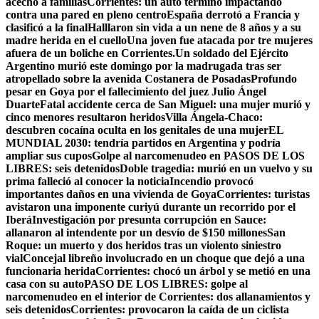
acechó a familias
Corrientes: un auto terminó impactando
contra una pared en pleno centro
España derrotó a Francia y
clasificó a la final
Halllaron sin vida a un nene de 8 años y a su
madre herida en el cuello
Una joven fue atacada por tre mujeres
afuera de un boliche en Corrientes.
Un soldado del Ejército
Argentino murió este domingo por la madrugada tras ser
atropellado sobre la avenida Costanera de Posadas
Profundo
pesar en Goya por el fallecimiento del juez Julio Ángel
Duarte
Fatal accidente cerca de San Miguel: una mujer murió y
cinco menores resultaron heridos
Villa Ángela-Chaco:
descubren cocaína oculta en los genitales de una mujer
EL
MUNDIAL 2030: tendría partidos en Argentina y podría
ampliar sus cupos
Golpe al narcomenudeo en PASOS DE LOS
LIBRES: seis detenidos
Doble tragedia: murió en un vuelvo y su
prima falleció al conocer la noticia
Incendio provocó
importantes daños en una vivienda de Goya
Corrientes: turistas
avistaron una imponente curiyú durante un recorrido por el
Iberá
Investigación por presunta corrupción en Sauce:
allanaron al intendente por un desvío de $150 millones
San
Roque: un muerto y dos heridos tras un violento siniestro
vial
Concejal libreño involucrado en un choque que dejó a una
funcionaria herida
Corrientes: chocó un árbol y se metió en una
casa con su auto
PASO DE LOS LIBRES: golpe al
narcomenudeo en el interior de Corrientes: dos allanamientos y
seis detenidos
Corrientes: provocaron la caída de un ciclista