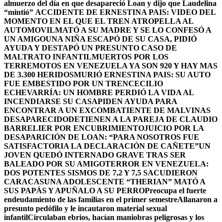
almuerzo del día en que desapareció Loan y dijo que Laudelina
“mintió”
ACCIDENTE DE ERNESTINA PAIS: VIDEO DEL
MOMENTO EN EL QUE EL TREN ATROPELLA AL
AUTOMOVIL
MATÓ A SU MADRE Y SE LO CONFESÓ A
UN AMIGO
UNA NIÑA ESCAPÓ DE SU CASA, PIDIÓ
AYUDA Y DESTAPÓ UN PRESUNTO CASO DE
MALTRATO INFANTIL
MUERTOS POR LOS
TERREMOTOS EN VENEZUELA YA SON 920 Y HAY MAS
DE 3.300 HERIDOS
MURIÓ ERNESTINA PAIS: SU AUTO
FUE EMBESTIDO POR UN TREN
CECILIO
ECHEVARRÍA: UN HOMBRE PERDIÓ LA VIDA AL
INCENDIARSE SU CASA
PIDEN AYUDA PARA
ENCONTRAR A UN EXCOMBATIENTE DE MALVINAS
DESAPARECIDO
DETIENEN A LA PAREJA DE CLAUDIO
BARRELIER POR ENCUBRIMIENTO
JUICIO POR LA
DESAPARICIÓN DE LOAN: “PARA NOSOTROS FUE
SATISFACTORIA LA DECLARACIÓN DE CAÑETE”
UN
JOVEN QUEDÓ INTERNADO GRAVE TRAS SER
BALEADO POR SU AMIGO
TERROR EN VENEZUELA:
DOS POTENTES SISMOS DE 7,2 Y 7,5 SACUDIERON
CARACAS
UNA ADOLESCENTE “THERIAN” MATÓ A
SUS PAPÁS Y APUÑALO A SU PERRO
Preocupa el fuerte
endeudamiento de las familias en el primer semestre
Allanaron a
presunto pedófilo y le incautaron material sexual
infantil
Circulaban ebrios, hacían maniobras peligrosas y los