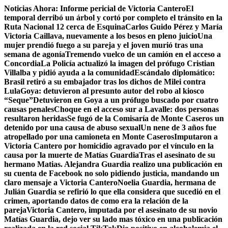
Saltar
Noticias Ahora:
Informe pericial de Victoria Cantero
El
al
temporal derribó un árbol y cortó por completo el tránsito en la
contenido
Ruta Nacional 12 cerca de Esquina
Carlos Guido Pérez y María
Victoria Caillava, nuevamente a los besos en pleno juicio
Una
mujer prendió fuego a su pareja y el joven murió tras una
semana de agonía
Tremendo vuelco de un camión en el acceso a
Concordia
La Policía actualizó la imagen del prófugo Cristian
Villalba y pidió ayuda a la comunidad
Escándalo diplomático:
Brasil retiró a su embajador tras los dichos de Milei contra
Lula
Goya: detuvieron al presunto autor del robo al kiosco
“Seque”
Detuvieron en Goya a un prófugo buscado por cuatro
causas penales
Choque en el acceso sur a Lavalle: dos personas
resultaron heridas
Se fugó de la Comisaría de Monte Caseros un
detenido por una causa de abuso sexual
Un nene de 3 años fue
atropellado por una camioneta en Monte Caseros
Imputaron a
Victoria Cantero por homicidio agravado por el vínculo en la
causa por la muerte de Matías Guardia
Tras el asesinato de su
hermano Matias. Alejandra Guardia realizo una publicación en
su cuenta de Facebook no solo pidiendo justicia, mandando un
claro mensaje a Victoria Cantero
Noelia Guardia, hermana de
Julián Guardia se refirió lo que ella considera que sucedió en el
crimen, aportando datos de como era la relación de la
pareja
Victoria Cantero, imputada por el asesinato de su novio
Matías Guardia, dejo ver su lado mas tóxico en una publicación