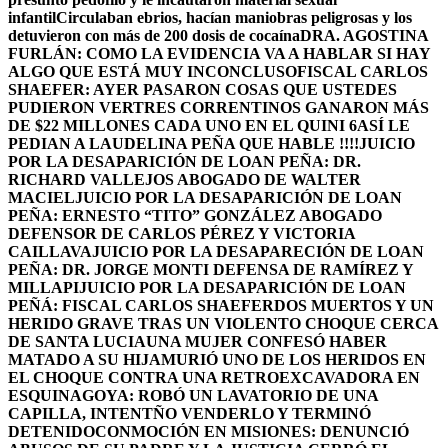
infantil
Circulaban ebrios, hacían maniobras peligrosas y los
detuvieron con más de 200 dosis de cocaína
DRA. AGOSTINA
FURLÁN: COMO LA EVIDENCIA VA A HABLAR SI HAY
ALGO QUE ESTÁ MUY INCONCLUSO
FISCAL CARLOS
SHAEFER: AYER PASARON COSAS QUE USTEDES
PUDIERON VER
TRES CORRENTINOS GANARON MÁS
DE $22 MILLONES CADA UNO EN EL QUINI 6
ASÍ LE
PEDIAN A LAUDELINA PEÑA QUE HABLE !!!!
JUICIO
POR LA DESAPARICIÓN DE LOAN PEÑA: DR.
RICHARD VALLEJOS ABOGADO DE WALTER
MACIEL
JUICIO POR LA DESAPARICIÓN DE LOAN
PEÑA: ERNESTO “TITO” GONZÁLEZ ABOGADO
DEFENSOR DE CARLOS PÉREZ Y VICTORIA
CAILLAVA
JUICIO POR LA DESAPARECIÓN DE LOAN
PEÑA: DR. JORGE MONTI DEFENSA DE RAMÍREZ Y
MILLAPI
JUICIO POR LA DESAPARICIÓN DE LOAN
PEÑÁ: FISCAL CARLOS SHAEFER
DOS MUERTOS Y UN
HERIDO GRAVE TRAS UN VIOLENTO CHOQUE CERCA
DE SANTA LUCIA
UNA MUJER CONFESÓ HABER
MATADO A SU HIJA
MURIÓ UNO DE LOS HERIDOS EN
EL CHOQUE CONTRA UNA RETROEXCAVADORA EN
ESQUINA
GOYA: ROBÓ UN LAVATORIO DE UNA
CAPILLA, INTENTÑO VENDERLO Y TERMINÓ
DETENIDO
CONMOCIÓN EN MISIONES: DENUNCIÓ