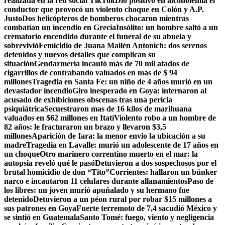
realizada en la red social TikTok
Dio positivo en alcoholemia el
conductor que provocó un violento choque en Colón y A.P.
Justo
Dos helicópteros de bomberos chocaron mientras
combatían un incendio en Grecia
Insólito: un hombre saltó a un
crematorio encendido durante el funeral de su abuela y
sobrevivió
Femicidio de Juana Mailén Antonich: dos serenos
detenidos y nuevos detalles que complican su
situación
Gendarmería incautó más de 70 mil atados de
cigarrillos de contrabando valuados en más de $ 94
millones
Tragedia en Santa Fe: un niño de 4 años murió en un
devastador incendio
Giro inesperado en Goya: internaron al
acusado de exhibiciones obscenas tras una pericia
psiquiátrica
Secuestraron mas de 16 kilos de marihuana
valuados en $62 millones en Itatí
Violento robo a un hombre de
82 años: le fracturaron un brazo y llevaron $3,5
millones
Aparición de Iara: la menor envio la ubicación a su
madre
Tragedia en Lavalle: murió un adolescente de 17 años en
un choque
Otro marinero correntino muerto en el mar: la
autopsia reveló qué le pasó
Detuvieron a dos sospechosos por el
brutal homicidio de don “Tito”
Corrientes: hallaron un búnker
narco e incautaron 11 celulares durante allanamientos
Paso de
los libres: un joven murió apuñalado y su hermano fue
detenido
Detuvieron a un péon rural por robar $15 millones a
sus patrones en Goya
Fuerte terremoto de 7,4 sacudió México y
se sintió en Guatemala
Santo Tomé: fuego, viento y negligencia